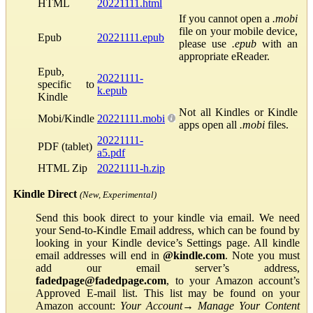
HTML
20221111.html
If you cannot open a
.mobi
file on your mobile device,
Epub
20221111.epub
please use
.epub
with an
appropriate eReader.
Epub,
20221111-
specific to
k.epub
Kindle
Not all Kindles or Kindle
Mobi/Kindle
20221111.mobi
apps open all
.mobi
files.
20221111-
PDF (tablet)
a5.pdf
HTML Zip
20221111-h.zip
Kindle Direct
(New, Experimental)
Send this book direct to your kindle via email. We need
your Send-to-Kindle Email address, which can be found by
looking in your Kindle device’s Settings page. All kindle
email addresses will end in
@kindle.com
. Note you must
add our email server’s address,
fadedpage@fadedpage.com
, to your Amazon account’s
Approved E-mail list. This list may be found on your
Amazon account:
Your Account
→
Manage Your Content