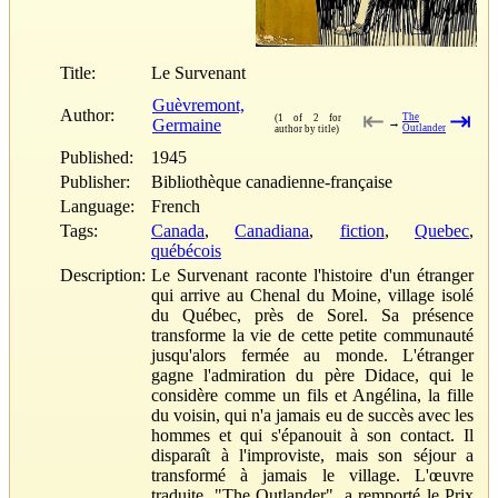
Title:
Le Survenant
Guèvremont,
Author:
⇤
⇥
The
(1 of 2 for
Germaine
→
Outlander
author by title)
Published:
1945
Publisher:
Bibliothèque canadienne-française
Language:
French
Tags:
Canada
,
Canadiana
,
fiction
,
Quebec
,
québécois
Description:
Le Survenant raconte l'histoire d'un étranger
qui arrive au Chenal du Moine, village isolé
du Québec, près de Sorel. Sa présence
transforme la vie de cette petite communauté
jusqu'alors fermée au monde. L'étranger
gagne l'admiration du père Didace, qui le
considère comme un fils et Angélina, la fille
du voisin, qui n'a jamais eu de succès avec les
hommes et qui s'épanouit à son contact. Il
disparaît à l'improviste, mais son séjour a
transformé à jamais le village. L'œuvre
traduite, "The Outlander", a remporté le Prix