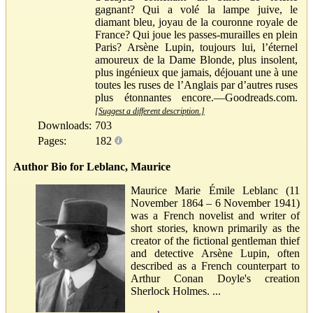
gagnant? Qui a volé la lampe juive, le
diamant bleu, joyau de la couronne royale de
France? Qui joue les passes-murailles en plein
Paris? Arsène Lupin, toujours lui, l’éternel
amoureux de la Dame Blonde, plus insolent,
plus ingénieux que jamais, déjouant une à une
toutes les ruses de l’Anglais par d’autres ruses
plus étonnantes encore.—Goodreads.com.
[Suggest a different description.]
Downloads:
703
Pages:
182
Author Bio for Leblanc, Maurice
Maurice Marie Émile Leblanc (11
November 1864 – 6 November 1941)
was a French novelist and writer of
short stories, known primarily as the
creator of the fictional gentleman thief
and detective Arsène Lupin, often
described as a French counterpart to
Arthur Conan Doyle's creation
Sherlock Holmes. ...