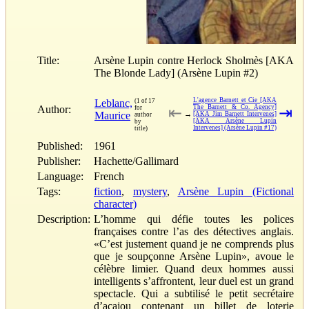
Title:
Arsène Lupin contre Herlock Sholmès [AKA
The Blonde Lady] (Arsène Lupin #2)
L'agence Barnett et Cie [AKA
Leblanc,
(1 of 17
Author:
The Barnett & Co. Agency]
for
⇤
⇥
Maurice
→
[AKA Jim Barnett Intervenes]
author
[AKA Arsène Lupin
by
Intervenes] (Arsène Lupin #17)
title)
Published:
1961
Publisher:
Hachette/Gallimard
Language:
French
Tags:
fiction
,
mystery
,
Arsène Lupin (Fictional
character)
Description:
L’homme qui défie toutes les polices
françaises contre l’as des détectives anglais.
«C’est justement quand je ne comprends plus
que je soupçonne Arsène Lupin», avoue le
célèbre limier. Quand deux hommes aussi
intelligents s’affrontent, leur duel est un grand
spectacle. Qui a subtilisé le petit secrétaire
d’acajou contenant un billet de loterie