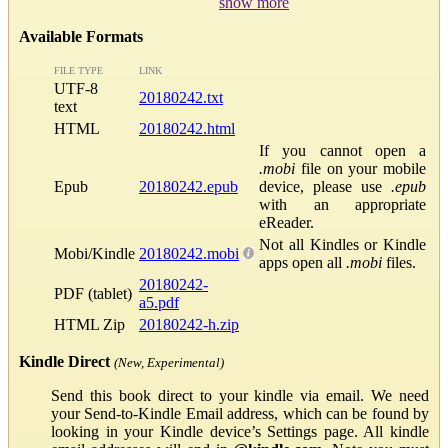
show more
Available Formats
FILE TYPE
LINK
UTF-8
20180242.txt
text
HTML
20180242.html
If you cannot open a
.mobi
file on your mobile
Epub
20180242.epub
device, please use
.epub
with an appropriate
eReader.
Not all Kindles or Kindle
Mobi/Kindle
20180242.mobi
apps open all
.mobi
files.
20180242-
PDF (tablet)
a5.pdf
HTML Zip
20180242-h.zip
Kindle Direct
(New, Experimental)
Send this book direct to your kindle via email. We need
your Send-to-Kindle Email address, which can be found by
looking in your Kindle device’s Settings page. All kindle