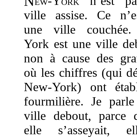
N
ew-York
n’est pa
ville assise. Ce n’e
une ville couchée
York est une ville de
non à cause des grat
où les chiffres (qui d
New-York) ont établ
fourmilière. Je parl
ville debout, parce 
elle s’asseyait, e