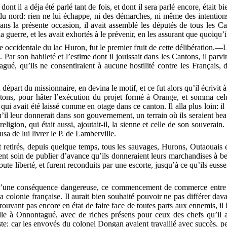
, dont il a déja été parlé tant de fois, et dont il sera parlé encore, était b
du nord: rien ne lui échappe, ni des démarches, ni même des intentions 
Dans la présente occasion, il avait assemblé les députés de tous les C
guerre, et les avait exhortés à le prévenir, en les assurant que quoiqu’il
ôte occidentale du lac Huron, fut le premier fruit de cette délibération
 Par son habileté et l’estime dont il jouissait dans les Cantons, il parvi
é, qu’ils ne consentiraient à aucune hostilité contre les Français, dur
part du missionnaire, en devina le motif, et ce fut alors qu’il écrivit à
ons, pour hâter l’exécution du projet formé à Orange, et somma celu
t qui avait été laissé comme en otage dans ce canton. Il alla plus loin: i
u’il leur donnerait dans son gouvernement, un terrain où ils seraient b
religion, qui était aussi, ajoutait-il, la sienne et celle de son souverai
sa de lui livrer le P. de Lamberville.
nt retirés, depuis quelque temps, tous les sauvages, Hurons, Outaouais 
urent soin de publier d’avance qu’ils donneraient leurs marchandises à 
en toute liberté, et furent reconduits par une escorte, jusqu’à ce qu’ils e
’une conséquence dangereuse, ce commencement de commerce entre la
la colonie française. Il aurait bien souhaité pouvoir ne pas différer d
ouvant pas encore en état de faire face de toutes parts aux ennemis, il l
ille à Onnontagué, avec de riches présens pour ceux des chefs qu’il 
poste; car les envoyés du colonel Dongan avaient travaillé avec succès, p