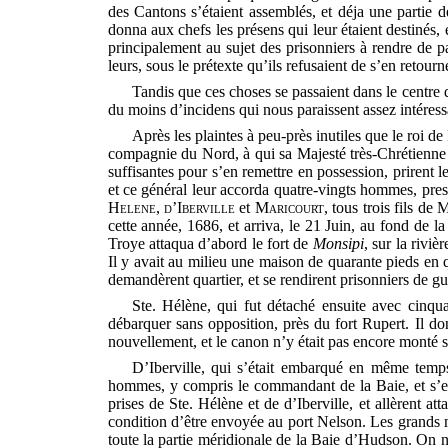
des Cantons s’étaient assemblés, et déja une partie de
donna aux chefs les présens qui leur étaient destinés, e
principalement au sujet des prisonniers à rendre de p
leurs, sous le prétexte qu’ils refusaient de s’en retourn
Tandis que ces choses se passaient dans le centre d
du moins d’incidens qui nous paraissent assez intéressa
Après les plaintes à peu-près inutiles que le roi d
compagnie du Nord, à qui sa Majesté très-Chrétienne a
suffisantes pour s’en remettre en possession, prirent 
et ce général leur accorda quatre-vingts hommes, pr
Helene
,
d’Iberville
et
Maricourt
, tous trois fils d
cette année, 1686, et arriva, le 21 Juin, au fond de l
Troye attaqua d’abord le fort de
Monsipi
, sur la riviè
Il y avait au milieu une maison de quarante pieds en q
demandèrent quartier, et se rendirent prisonniers de gue
Ste. Hélène, qui fut détaché ensuite avec cinqua
débarquer sans opposition, près du fort Rupert. Il donn
nouvellement, et le canon n’y était pas encore monté su
D’Iberville, qui s’était embarqué en même temps
hommes, y compris le commandant de la Baie, et s’en é
prises de Ste. Hélène et de d’Iberville, et allèrent a
condition d’être envoyée au port Nelson. Les grands mag
toute la partie méridionale de la Baie d’Hudson. On n