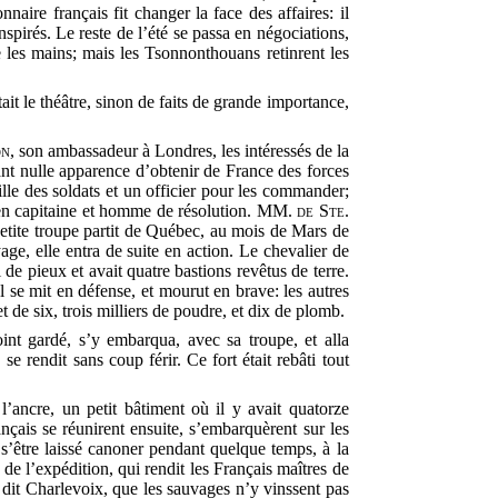
naire français fit changer la face des affaires: il
nspirés. Le reste de l’été se passa en négociations,
e les mains; mais les Tsonnonthouans retinrent les
ait le théâtre, sinon de faits de grande importance,
on
, son ambassadeur à Londres, les intéressés de la
ant nulle apparence d’obtenir de France des forces
ille des soldats et un officier pour les commander;
en capitaine et homme de résolution. MM.
de Ste.
petite troupe partit de Québec, au mois de Mars de
age, elle entra de suite en action. Le chevalier de
i de pieux et avait quatre bastions revêtus de terre.
l se mit en défense, et mourut en brave: les autres
t de six, trois milliers de poudre, et dix de plomb.
int gardé, s’y embarqua, avec sa troupe, et alla
se rendit sans coup férir. Ce fort était rebâti tout
’ancre, un petit bâtiment où il y avait quatorze
nçais se réunirent ensuite, s’embarquèrent sur les
s s’être laissé canoner pendant quelque temps, à la
de l’expédition, qui rendit les Français maîtres de
 dit Charlevoix, que les sauvages n’y vinssent pas