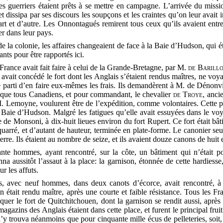
s guerriers étaient prêts à se mettre en campagne. L’arrivée du mission
t dissipa par ses discours les soupçons et les craintes qu’on leur avait i
art et d’autre. Les Onnontagués remirent tous ceux qu’ils avaient entr
er dans leur pays.
e la colonie, les affaires changeaient de face à la Baie d’Hudson, qui ét
nts pour être rapportés ici.
e France avait fait faire à celui de la Grande-Bretagne, par M.
de Barill
vait concédé le fort dont les Anglais s’étaient rendus maîtres, ne voy
le parti d’en faire eux-mêmes les frais. Ils demandèrent à M. de Dénonv
esque tous Canadiens, et pour commandant, le chevalier
de Troye
, anci
e M. Lemoyne, voulurent être de l’expédition, comme volontaires. Cette 
a Baie d’Hudson. Malgré les fatigues qu’elle avait essuyées dans le voy
re de Monsoni, à dix-huit lieues environ du fort Rupert. Ce fort était bât
uarré, et d’autant de hauteur, terminée en plate-forme. Le canonier seu
rre. Ils étaient au nombre de seize, et ils avaient douze canons de huit e
nte hommes, ayant rencontré, sur la côte, un bâtiment qui n’était po
a aussitôt l’assaut à la place: la garnison, étonnée de cette hardiesse, 
r les affuts.
, avec neuf hommes, dans deux canots d’écorce, avait rencontré, à l
tait rendu maître, après une courte et faible résistance. Tous les Fra
ttaquer le fort de Quitchitchouen, dont la garnison se rendit aussi, aprè
azins des Anglais étaient dans cette place, et furent le principal fruit 
’y trouva néanmoins que pour cinquante mille écus de pelleteries, soit,