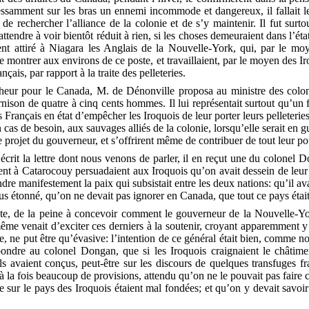
ssamment sur les bras un ennemi incommode et dangereux, il fallait le d
êt, de rechercher l’alliance de la colonie et de s’y maintenir. Il fut su
ttendre à voir bientôt réduit à rien, si les choses demeuraient dans l’ét
ent attiré à Niagara les Anglais de la Nouvelle-York, qui, par le moy
ontrer aux environs de ce poste, et travaillaient, par le moyen des Iro
çais, par rapport à la traite des pelleteries.
ur pour le Canada, M. de Dénonville proposa au ministre des colonie
nison de quatre à cinq cents hommes. Il lui représentait surtout qu’un fo
 Français en état d’empêcher les Iroquois de leur porter leurs pelleteries;
cas de besoin, aux sauvages alliés de la colonie, lorsqu’elle serait en
 projet du gouverneur, et s’offrirent même de contribuer de tout leur po
rit la lettre dont nous venons de parler, il en reçut une du colonel Do
ent à Catarocouy persuadaient aux Iroquois qu’on avait dessein de leur 
ndre manifestement la paix qui subsistait entre les deux nations: qu’il av
 plus étonné, qu’on ne devait pas ignorer en Canada, que tout ce pays ét
ute, de la peine à concevoir comment le gouverneur de la Nouvelle-Yo
même venait d’exciter ces derniers à la soutenir, croyant apparemment y
e, ne put être qu’évasive: l’intention de ce général était bien, comme no
répondre au colonel Dongan, que si les Iroquois craignaient le châtime
ls avaient conçus, peut-être sur les discours de quelques transfuges f
 à la fois beaucoup de provisions, attendu qu’on ne le pouvait pas faire 
re sur le pays des Iroquois étaient mal fondées; et qu’on y devait savoi