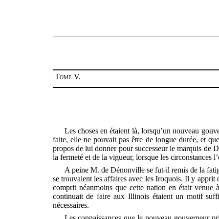
Tome V.
Les choses en étaient là, lorsqu’un nouveau gouve
faite, elle ne pouvait pas être de longue durée, et qu
propos de lui donner pour successeur le marquis de
D
la fermeté et de la vigueur, lorsque les circonstances l’
A peine M. de Dénonville se fut-il remis de la fatig
se trouvaient les affaires avec les Iroquois. Il y appri
comprit néanmoins que cette nation en était venue à u
continuait de faire aux Illinois étaient un motif suff
nécessaires.
Les connaissances que le nouveau gouverneur prit 