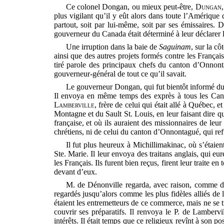
Ce colonel Dongan, ou mieux peut-être,
Dungan
plus vigilant qu’il y eût alors dans toute l’Amérique 
partout, soit par lui-même, soit par ses émissaires. 
gouverneur du Canada était déterminé à leur déclarer la 
Une irruption dans la baie de
Saguinam
, sur la c
ainsi que des autres projets formés contre les Français.
tiré parole des principaux chefs du canton d’Onnontagu
gouverneur-général de tout ce qu’il savait.
Le gouverneur Dongan, qui fut bientôt informé du dé
Il envoya en même temps des exprès à tous les Cant
Lamberville
, frère de celui qui était allé à Québec, e
Montagne et du Sault St. Louis, en leur faisant dire q
française, et où ils auraient des missionnaires de leur 
chrétiens, ni de celui du canton d’Onnontagué, qui refu
Il fut plus heureux à Michillimakinac, où s’étaie
Ste. Marie. Il leur envoya des traitans anglais, qui e
les Français. Ils furent bien reçus, firent leur traite 
devant d’eux.
M. de Dénonville regarda, avec raison, comme d
regardés jusqu’alors comme les plus fidèles alliés de 
étaient les entremetteurs de ce commerce, mais ne se tr
couvrir ses préparatifs. Il renvoya le P. de Lamberv
intérêts. Il était temps que ce religieux revînt à son 