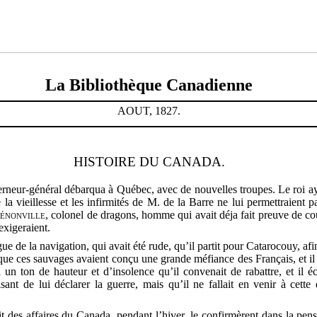
La Bibliothèque Canadienne
AOUT, 1827.
HISTOIRE DU CANADA.
rneur-général débarqua à Québec, avec de nouvelles troupes. Le roi aya
e la vieillesse et les infirmités de M. de la Barre ne lui permettraient 
énonville
, colonel de dragons, homme qui avait déja fait preuve de cou
exigeraient.
ue de la navigation, qui avait été rude, qu’il partit pour Catarocouy, afi
t que ces sauvages avaient conçu une grande méfiance des Français, et il f
n ton de hauteur et d’insolence qu’il convenait de rabattre, et il écr
isant de lui déclarer la guerre, mais qu’il ne fallait en venir à cette
des affaires du Canada, pendant l’hiver, le confirmèrent dans la pensé