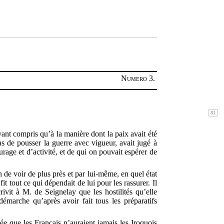
Numero 3.
nt compris qu’à la manière dont la paix avait été
pas de pousser la guerre avec vigueur, avait jugé à
rage et d’activité, et de qui on pouvait espérer de
n de voir de plus près et par lui-même, en quel état
it tout ce qui dépendait de lui pour les rassurer. Il
ivit à M. de Seignelay que les hostilités qu’elle
 démarche qu’après avoir fait tous les préparatifs
e que les Français n’auraient jamais les Iroquois