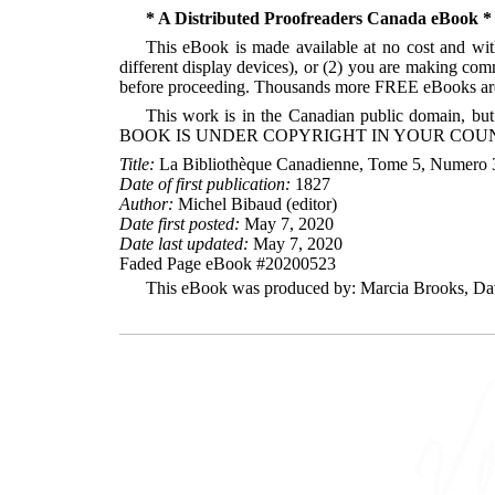
* A Distributed Proofreaders Canada eBook *
This eBook is made available at no cost and with
different display devices), or (2) you are making com
before proceeding. Thousands more FREE eBooks are 
This work is in the Canadian public domain, but
BOOK IS UNDER COPYRIGHT IN YOUR COUN
Title:
La Bibliothèque Canadienne, Tome 5, Numero 3
Date of first publication:
1827
Author:
Michel Bibaud (editor)
Date first posted:
May 7, 2020
Date last updated:
May 7, 2020
Faded Page eBook #20200523
This eBook was produced by: Marcia Brooks, Davi