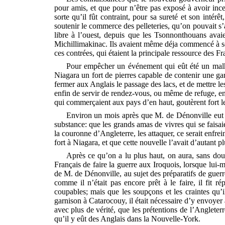
pour amis, et que pour n’être pas exposé à avoir ince
sorte qu’il fût contraint, pour sa sureté et son intér
soutenir le commerce des pelleteries, qu’on pouvait s’a
libre à l’ouest, depuis que les Tsonnonthouans avai
Michillimakinac. Ils avaient même déja commencé à se m
ces contrées, qui étaient la principale ressource des Fran
Pour empêcher un événement qui eût été un malhe
Niagara un fort de pierres capable de contenir une gar
fermer aux Anglais le passage des lacs, et de mettre les
enfin de servir de rendez-vous, ou même de refuge, en 
qui commerçaient aux pays d’en haut, goutèrent fort le
Environ un mois après que M. de Dénonville eut éc
substance: que les grands amas de vivres qui se faisai
la couronne d’Angleterre, les attaquer, ce serait enfrei
fort à Niagara, et que cette nouvelle l’avait d’autant
Après ce qu’on a lu plus haut, on aura, sans do
Français de faire la guerre aux Iroquois, lorsque lui-
de M. de Dénonville, au sujet des préparatifs de guerr
comme il n’était pas encore prêt à le faire, il fit 
coupables; mais que les soupçons et les craintes qu’i
garnison à Catarocouy, il était nécessaire d’y envoyer
avec plus de vérité, que les prétentions de l’Angleter
qu’il y eût des Anglais dans la Nouvelle-York.