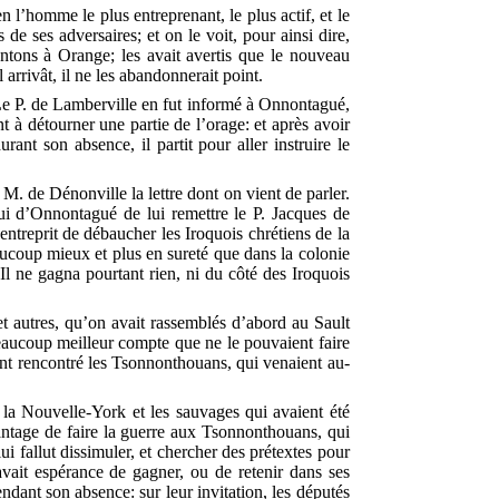
ien l’homme le plus entreprenant, le plus actif, et le
de ses adversaires; et on le voit, pour ainsi dire,
antons à Orange; les avait avertis que le nouveau
 arrivât, il ne les abandonnerait point.
.—Le P. de Lamberville en fut informé à Onnontagué,
nt à détourner une partie de l’orage: et après avoir
ant son absence, il partit pour aller instruire le
 M. de Dénonville la lettre dont on vient de parler.
i d’Onnontagué de lui remettre le P. Jacques de
l entreprit de débaucher les Iroquois chrétiens de la
eaucoup mieux et plus en sureté que dans la colonie
n. Il ne gagna pourtant rien, ni du côté des Iroquois
et autres, qu’on avait rassemblés d’abord au Sault
beaucoup meilleur compte que ne le pouvaient faire
ussent rencontré les Tsonnonthouans, qui venaient au-
 Nouvelle-York et les sauvages qui avaient été
avantage de faire la guerre aux Tsonnonthouans, qui
ui fallut dissimuler, et chercher des prétextes pour
avait espérance de gagner, ou de retenir dans ses
endant son absence: sur leur invitation, les députés