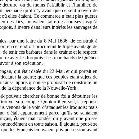
étruire, ou du moins l’affaiblir et l’humilier, de
rtout persuadé qu’il n’y avait que ce seul moyen de
at où elles étaient. Ce commerce n’était plus guères
en des lacs, pouvaient faire des courses jusqu’à
quois, à mettre dans leurs intérêts les sauvages de
s, par une lettre du 8 Mai 1686, de construit à
rt en cet endroit procurerait le triple avantage de
 de tenir ces barbares dans la crainte et le respect;
 guerre avec les Iroquois. Les marchands de Québec
uvoir à son exécution.
ngan, qui était datée du 22 Mai, et qui portait en
déclarer la guerre; que ces peuples étant sujets de
ait aussi appris qu’on se proposait de construire un
ait de la dépendance de la Nouvelle-York.
rk pouvait chercher de bonne foi à détourner les
 trouver son compte. Quoiqu’il en soit, la réponse
us venons de le voir, d’attaquer les Iroquois; mais
nt, c’était apparemment parce qu’ils se sentaient
rançais, étaient mal fondés; qu’y ayant une grosse
commodément en toute saison. Il ajoutait, peut-être
r que les Français en avaient pris possession avant