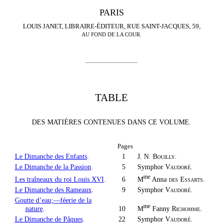
PARIS
LOUIS JANET, LIBRAIRE-ÉDITEUR, RUE SAINT-JACQUES, 59,
AU FOND DE LA COUR.
TABLE
DES MATIÈRES CONTENUES DANS CE VOLUME.
Pages
Le Dimanche des Enfants
.
1
J. N.
Bouilly
.
Le Dimanche de la Passion
.
5
Symphor
Vaudoré
.
me
M
Anna
des Essarts
.
Les traîneaux du roi Louis XVI
.
6
Le Dimanche des Rameaux
.
9
Symphor
Vaudoré
.
Goutte d’eau;—féerie de la
me
M
Fanny
Richomme
.
nature
.
10
Le Dimanche de Pâques
.
22
Symphor
Vaudoré
.