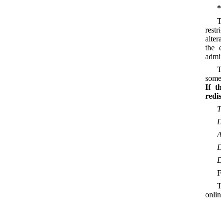
*
T
rest
alter
the 
admin
T
some 
If t
redis
T
D
A
D
D
F
T
onli