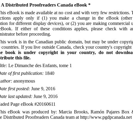
 A Distributed Proofreaders Canada eBook *
his eBook is made available at no cost and with very few restrictions.
rictions apply only if (1) you make a change in the eBook (other
ation for different display devices), or (2) you are making commercial 
eBook. If either of these conditions applies, please check with 
istrator before proceeding.
his work is in the Canadian public domain, but may be under copyrig
countries. If you live outside Canada, check your country's copyright 
he book is under copyright in your country, do not downlo
tribute this file.
itle:
Le Dimanche des Enfants, tome 1
ate of first publication:
1840
uthor:
anonymous
ate first posted:
June 9, 2016
ate last updated:
June 9, 2016
aded Page eBook #20160611
his eBook was produced by: Marcia Brooks, Ramón Pajares Box 
ne Distributed Proofreaders Canada team at http://www.pgdpcanada.net