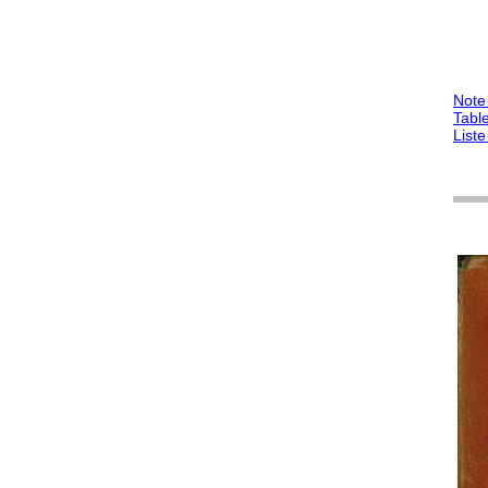
Note 
Tabl
Liste