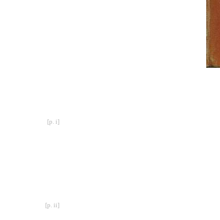
[p. i]
[p. ii]