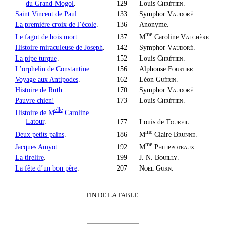
du Grand-Mogol
.
129
Louis
Chrétien
.
Saint Vincent de Paul
.
133
Symphor
Vaudoré
.
La première croix de l’école
.
136
Anonyme.
me
M
Caroline
Valchère
.
Le fagot de bois mort
.
137
Histoire miraculeuse de Joseph
.
142
Symphor
Vaudoré
.
La pipe turque
.
152
Louis
Chrétien
.
L’orphelin de Constantine
.
156
Alphonse
Fourtier
.
Voyage aux Antipodes
.
162
Léon
Guérin
.
Histoire de Ruth
.
170
Symphor
Vaudoré
.
Pauvre chien!
173
Louis
Chrétien
.
elle
Histoire de M
Caroline
Latour
.
177
Louis de
Toureil
.
me
M
Claire
Brunne
.
Deux petits pains
.
186
me
M
Philippoteaux
.
Jacques Amyot
.
192
La tirelire
.
199
J. N.
Bouilly
.
La fête d’un bon père
.
207
Noel Gurn
.
FIN DE LA TABLE.