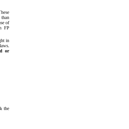
 These
 than
use of
an FP
ht in
laws.
ad or
& the