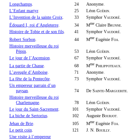
Longchamps
.
24
Anonyme.
L’Enfant martyr
.
25
Léon
Guérin
.
L’Invention de la sainte Croix
.
33
Symphor
Vaudoré
.
me
M
Claire
Brunne
.
Édouard I, roi d’Angleterre
.
34
Histoire de Tobie et de son fils
.
41
Symphor
Vaudoré
.
me
M
Eugénie
Foa
.
Robert Sorbon
.
44
Histoire merveilleuse du roi
Pépin
.
53
Léon
Guérin
.
Le jour de l’Ascension
.
67
Symphor
Vaudoré
.
me
M
Philippoteaux
.
La partie de Chasse
.
68
L’aveugle d’Amboise
.
71
Anonyme.
La fête de la Pentecôte
.
73
Symphor
Vaudoré
.
Un empereur parrain d’un
paysan
.
74
De
Sainte-Marguerite
.
Histoire merveilleuse du roi
Charlemagne
.
78
Léon
Guérin
.
Le jour du Saint-Sacrement
.
101
Symphor
Vaudoré
.
La biche de Sertorius
.
102
Auguste
Bourjot
.
me
M
Eugénie
Foa
.
Jehan de Brie
.
105
Le petit coin
.
121
J. N.
Bouilly
.
Une visite à l’empereur