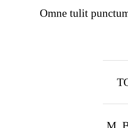
Omne tulit punctum 
T
M. 