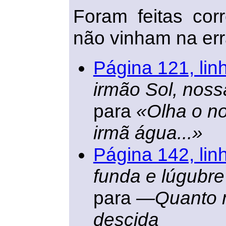
Foram feitas cor
não vinham na err
Página 121, lin
irmão Sol, noss
para
«Olha o no
irmã água...»
Página 142, lin
funda e lúgubre
para
—Quanto m
descida