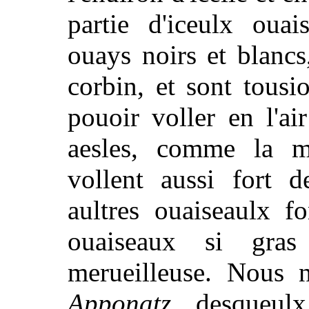
partie d'iceulx oua
ouays noirs et blanc
corbin, et sont tousi
pouoir voller en l'ai
aesles, comme la m
vollent aussi fort 
aultres ouaiseaulx fo
ouaiseaux si gra
merueilleuse. Nous 
Apponatz
desqueulx