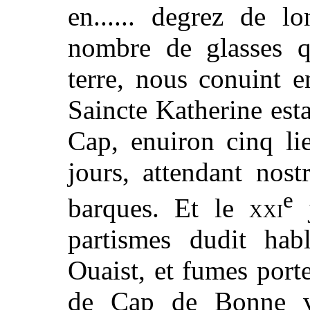
en...... degrez de l
nombre de glasses qu
terre, nous conuint 
Saincte Katherine est
Cap, enuiron cinq li
jours, attendant nos
e
barques. Et le
xxi
j
partismes dudit ha
Ouaist, et fumes port
de Cap de Bonne vis