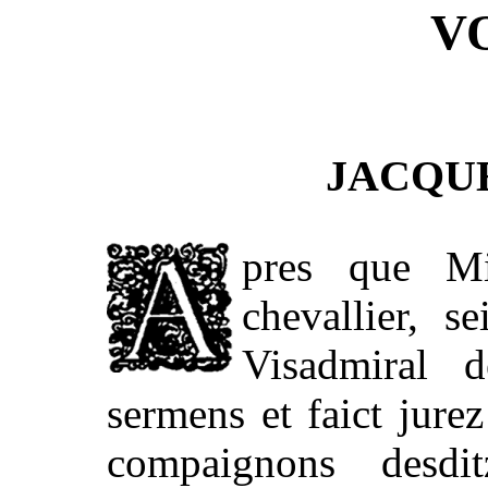
V
JACQU
pres que Mi
chevallier, s
Visadmiral 
sermens et faict jurez
compaignons desd