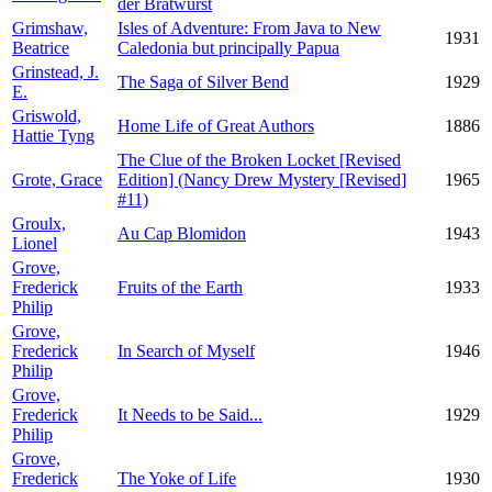
der Bratwurst
Grimshaw,
Isles of Adventure: From Java to New
1931
Beatrice
Caledonia but principally Papua
Grinstead, J.
The Saga of Silver Bend
1929
E.
Griswold,
Home Life of Great Authors
1886
Hattie Tyng
The Clue of the Broken Locket [Revised
Grote, Grace
Edition] (Nancy Drew Mystery [Revised]
1965
#11)
Groulx,
Au Cap Blomidon
1943
Lionel
Grove,
Frederick
Fruits of the Earth
1933
Philip
Grove,
Frederick
In Search of Myself
1946
Philip
Grove,
Frederick
It Needs to be Said...
1929
Philip
Grove,
Frederick
The Yoke of Life
1930