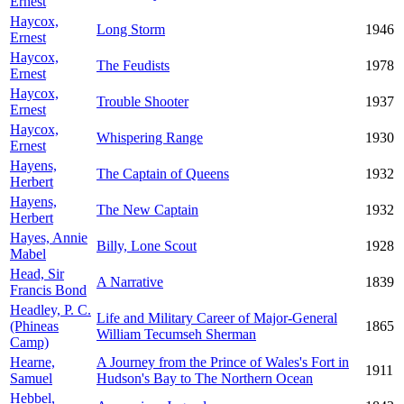
Ernest
Haycox,
Long Storm
1946
Ernest
Haycox,
The Feudists
1978
Ernest
Haycox,
Trouble Shooter
1937
Ernest
Haycox,
Whispering Range
1930
Ernest
Hayens,
The Captain of Queens
1932
Herbert
Hayens,
The New Captain
1932
Herbert
Hayes, Annie
Billy, Lone Scout
1928
Mabel
Head, Sir
A Narrative
1839
Francis Bond
Headley, P. C.
Life and Military Career of Major-General
(Phineas
1865
William Tecumseh Sherman
Camp)
Hearne,
A Journey from the Prince of Wales's Fort in
1911
Samuel
Hudson's Bay to The Northern Ocean
Hebbel,