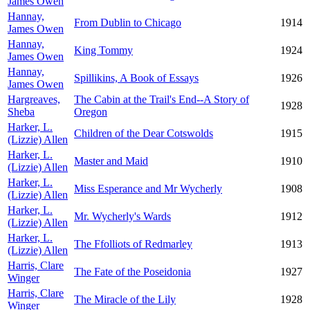
James Owen
Hannay,
From Dublin to Chicago
1914
James Owen
Hannay,
King Tommy
1924
James Owen
Hannay,
Spillikins, A Book of Essays
1926
James Owen
Hargreaves,
The Cabin at the Trail's End--A Story of
1928
Sheba
Oregon
Harker, L.
Children of the Dear Cotswolds
1915
(Lizzie) Allen
Harker, L.
Master and Maid
1910
(Lizzie) Allen
Harker, L.
Miss Esperance and Mr Wycherly
1908
(Lizzie) Allen
Harker, L.
Mr. Wycherly's Wards
1912
(Lizzie) Allen
Harker, L.
The Ffolliots of Redmarley
1913
(Lizzie) Allen
Harris, Clare
The Fate of the Poseidonia
1927
Winger
Harris, Clare
The Miracle of the Lily
1928
Winger