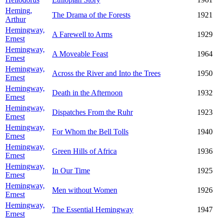
Heming,
The Drama of the Forests
1921
Arthur
Hemingway,
A Farewell to Arms
1929
Ernest
Hemingway,
A Moveable Feast
1964
Ernest
Hemingway,
Across the River and Into the Trees
1950
Ernest
Hemingway,
Death in the Afternoon
1932
Ernest
Hemingway,
Dispatches From the Ruhr
1923
Ernest
Hemingway,
For Whom the Bell Tolls
1940
Ernest
Hemingway,
Green Hills of Africa
1936
Ernest
Hemingway,
In Our Time
1925
Ernest
Hemingway,
Men without Women
1926
Ernest
Hemingway,
The Essential Hemingway
1947
Ernest