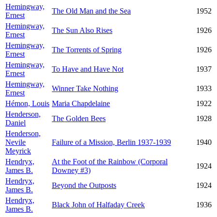
Hemingway,
The Old Man and the Sea
1952
Ernest
Hemingway,
The Sun Also Rises
1926
Ernest
Hemingway,
The Torrents of Spring
1926
Ernest
Hemingway,
To Have and Have Not
1937
Ernest
Hemingway,
Winner Take Nothing
1933
Ernest
Hémon, Louis
Maria Chapdelaine
1922
Henderson,
The Golden Bees
1928
Daniel
Henderson,
Nevile
Failure of a Mission, Berlin 1937-1939
1940
Meyrick
Hendryx,
At the Foot of the Rainbow (Corporal
1924
James B.
Downey #3)
Hendryx,
Beyond the Outposts
1924
James B.
Hendryx,
Black John of Halfaday Creek
1936
James B.