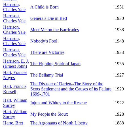
Harrison,
A Child is Born
1931
Charles Yale
Harrison,
Generals Die in Bed
1930
Charles Yale
Harrison,
Meet Me on the Barricades
1938
Charles Yale
Harrison,
Nobody’s Fool
1948
Charles Yale
Harrison,
There are Victories
1933
Charles Yale
Harrison, E. J.
The Fighting Spirit of Japan
1955
(Ernest John)
Hart, Frances
The Bellamy Trial
1927
Noyes
The Disaster of Darien--The Story of the
Hart, Francis
Scots Settlement and the Causes of its Failure
1929
Russell
1699-1701
Hart, William
Injun and Whitey to the Rescue
1922
Surrey
Hart, William
My People the Sioux
1928
Surrey
Harte, Bret
The Argonauts of North Liberty
1888