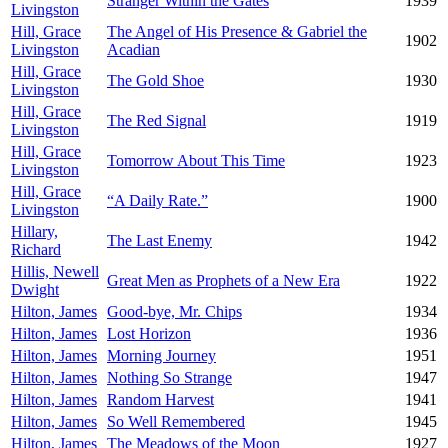
Stranger Within the Gates
1939
Livingston
Hill, Grace
The Angel of His Presence & Gabriel the
1902
Livingston
Acadian
Hill, Grace
The Gold Shoe
1930
Livingston
Hill, Grace
The Red Signal
1919
Livingston
Hill, Grace
Tomorrow About This Time
1923
Livingston
Hill, Grace
“A Daily Rate.”
1900
Livingston
Hillary,
The Last Enemy
1942
Richard
Hillis, Newell
Great Men as Prophets of a New Era
1922
Dwight
Hilton, James
Good-bye, Mr. Chips
1934
Hilton, James
Lost Horizon
1936
Hilton, James
Morning Journey
1951
Hilton, James
Nothing So Strange
1947
Hilton, James
Random Harvest
1941
Hilton, James
So Well Remembered
1945
Hilton, James
The Meadows of the Moon
1927