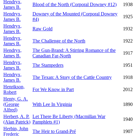
Hendryx,
Blood of the North (Corporal Downey #12)
1938
James B.
Hendryx,
Downey of the Mounted (Corporal Downey
1925
James B.
#4)
Hendryx,
Raw Gold
1932
James B.
Hendryx,
The Challenge of the North
1922
James B.
Hendryx,
The Gun-Brand: A Stirring Romance of the
1917
James B.
Canadian Far-North
Hendryx,
The Stampeders
1951
James B.
Hendryx,
The Texan: A Story of the Cattle Country
1918
James B.
Henrikson,
For We Know in Part
2012
Robert
Henty, G. A.
(George
With Lee In Virginia
1890
Alfred)
Herbert, A. P.
Let There Be Liberty (Macmillan War
1940
(Alan Patrick)
Pamphlets #1)
Herbin, John
The Heir to Grand-Pré
1907
Frederic