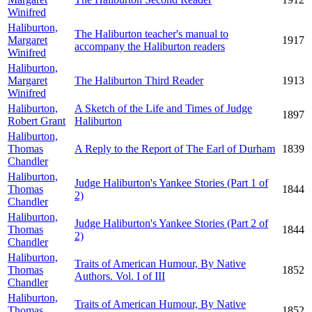
Winifred
Haliburton,
The Haliburton teacher's manual to
Margaret
1917
accompany the Haliburton readers
Winifred
Haliburton,
Margaret
The Haliburton Third Reader
1913
Winifred
Haliburton,
A Sketch of the Life and Times of Judge
1897
Robert Grant
Haliburton
Haliburton,
Thomas
A Reply to the Report of The Earl of Durham
1839
Chandler
Haliburton,
Judge Haliburton's Yankee Stories (Part 1 of
Thomas
1844
2)
Chandler
Haliburton,
Judge Haliburton's Yankee Stories (Part 2 of
Thomas
1844
2)
Chandler
Haliburton,
Traits of American Humour, By Native
Thomas
1852
Authors. Vol. I of III
Chandler
Haliburton,
Traits of American Humour, By Native
Thomas
1852