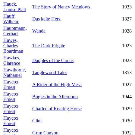
Hauck,
The Story of Nancy Meadows
1933
Louise Platt
Hauff,
Das kalte Herz
1827
Wilhelm
Hauptmann,
Wanda
1928
Gerhart
Hawes,
Charles
The Dark Frigate
1923
Boardman
Hawkes,
Dapples of the Circus
1923
Clarence
Hawthorne,
Tanglewood Tales
1853
Nathaniel
Haycox,
A Rider of the High Mesa
1927
Ernest
Haycox,
Bugles in the Afternoon
1944
Ernest
Haycox,
Chaffee of Roaring Horse
1929
Ernest
Haycox,
Clint
1930
Ernest
Haycox,
Grim Canyon
1932