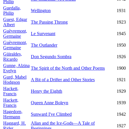
Philip
Guedalla,
Wellington
1931
Philip
Guest, Edgar
The Passing Throng
1923
Albert
Guèvremont,
Le Survenant
1945
Germaine
Guèvremont,
The Outlander
1950
Germaine
Güiraldes,
Don Segundo Sombra
1926
Ricardo
Gunne, Alzina
The Spirit of the North and Other Poems
1900
Evelyn
Gurd, Mabel
A Bit of a Drifter and Other Stories
1921
Hodgson
Hackett,
Henry the Eighth
1929
Francis
Hackett,
Queen Anne Boleyn
1939
Francis
Hagedorn,
Sunward I've Climbed
1942
Hermann
Haggard, H.
Allan and the Ice-Gods—A Tale of
1927
Rider
Beginnings