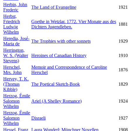
Herbin, John
The Land of Evangeline
1921
Frederic
Herbst,
Friedrich
Goethe in Wetzlar. 1772. Vier Monate aus des
1881
Ludwig
Dichters Jugendleben.
Wilhelm
Heredia, José-
The Trophies with other sonnets
1929
Maria de
Herrington,
W. S. (Walter
Heroines of Canadian History
1910
Stevens)
Herschel,
Memoir and Correspondence of Caroline
1876
Mrs. John
Herschel
Hervey, T. K.
(Thomas
The Poetical Sketch-Book
1829
Kibble)
Herzog, Émile
Salomon
Ariel (A Shelley Romance)
1924
Wilhelm
Herzog, Émile
Salomon
Disraeli
1927
Wilhelm
Hessel, Franz
Laura Wunderl: Münchner Novellen
1908