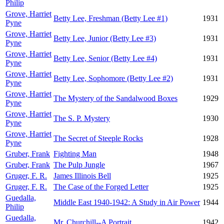
Philip
Grove, Harriet
Betty Lee, Freshman (Betty Lee #1)
1931
Pyne
Grove, Harriet
Betty Lee, Junior (Betty Lee #3)
1931
Pyne
Grove, Harriet
Betty Lee, Senior (Betty Lee #4)
1931
Pyne
Grove, Harriet
Betty Lee, Sophomore (Betty Lee #2)
1931
Pyne
Grove, Harriet
The Mystery of the Sandalwood Boxes
1929
Pyne
Grove, Harriet
The S. P. Mystery
1930
Pyne
Grove, Harriet
The Secret of Steeple Rocks
1928
Pyne
Gruber, Frank
Fighting Man
1948
Gruber, Frank
The Pulp Jungle
1967
Gruger, F. R.
James Illinois Bell
1925
Gruger, F. R.
The Case of the Forged Letter
1925
Guedalla,
Middle East 1940-1942: A Study in Air Power
1944
Philip
Guedalla,
Mr. Churchill--A Portrait
1942