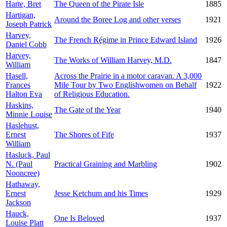
Harte, Bret
The Queen of the Pirate Isle
1885
Hartigan,
Around the Boree Log and other verses
1921
Joseph Patrick
Harvey,
The French Régime in Prince Edward Island
1926
Daniel Cobb
Harvey,
The Works of William Harvey, M.D.
1847
William
Hasell,
Across the Prairie in a motor caravan. A 3,000
Frances
Mile Tour by Two Englishwomen on Behalf
1922
Halton Eva
of Religious Education.
Haskins,
The Gate of the Year
1940
Minnie Louise
Haslehust,
Ernest
The Shores of Fife
1937
William
Hasluck, Paul
N. (Paul
Practical Graining and Marbling
1902
Nooncree)
Hathaway,
Ernest
Jesse Ketchum and his Times
1929
Jackson
Hauck,
One Is Beloved
1937
Louise Platt