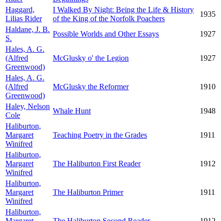
Haggard,
I Walked By Night: Being the Life & History
1935
Lilias Rider
of the King of the Norfolk Poachers
Haldane, J. B.
Possible Worlds and Other Essays
1927
S.
Hales, A. G.
(Alfred
McGlusky o' the Legion
1927
Greenwood)
Hales, A. G.
(Alfred
McGlusky the Reformer
1910
Greenwood)
Haley, Nelson
Whale Hunt
1948
Cole
Haliburton,
Margaret
Teaching Poetry in the Grades
1911
Winifred
Haliburton,
Margaret
The Haliburton First Reader
1912
Winifred
Haliburton,
Margaret
The Haliburton Primer
1911
Winifred
Haliburton,
Margaret
The Haliburton Second Reader
1912