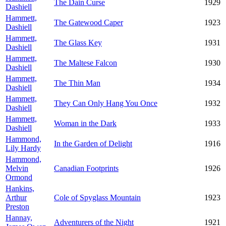
The Dain Curse
1929
Dashiell
Hammett,
The Gatewood Caper
1923
Dashiell
Hammett,
The Glass Key
1931
Dashiell
Hammett,
The Maltese Falcon
1930
Dashiell
Hammett,
The Thin Man
1934
Dashiell
Hammett,
They Can Only Hang You Once
1932
Dashiell
Hammett,
Woman in the Dark
1933
Dashiell
Hammond,
In the Garden of Delight
1916
Lily Hardy
Hammond,
Melvin
Canadian Footprints
1926
Ormond
Hankins,
Arthur
Cole of Spyglass Mountain
1923
Preston
Hannay,
Adventurers of the Night
1921