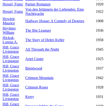
Hessel, Franz
Pariser Romanze
1920
Von den Irrtümern der Liebenden. Eine
Hessel, Franz
1922
Nachtwache
Hewlett,
Halfway House: A Comedy of Degrees
1908
Maurice
Heyliger,
The Big Leaguer
1936
William
Hickok,
The Story of Helen Keller
1958
Lorena A.
Hill, Grace
All Through the Night
1945
Livingston
Hill, Grace
Ariel Custer
1925
Livingston
Hill, Grace
Brentwood
1937
Livingston
Hill, Grace
Crimson Mountain
1942
Livingston
Hill, Grace
Crimson Roses
1928
Livingston
Hill, Grace
Kerry
1931
Livingston
Hill, Grace