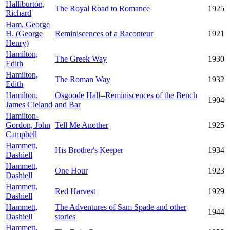
Halliburton,
The Royal Road to Romance
1925
Richard
Ham, George
H. (George
Reminiscences of a Raconteur
1921
Henry)
Hamilton,
The Greek Way
1930
Edith
Hamilton,
The Roman Way
1932
Edith
Hamilton,
Osgoode Hall--Reminiscences of the Bench
1904
James Cleland
and Bar
Hamilton-
Gordon, John
Tell Me Another
1925
Campbell
Hammett,
His Brother's Keeper
1934
Dashiell
Hammett,
One Hour
1923
Dashiell
Hammett,
Red Harvest
1929
Dashiell
Hammett,
The Adventures of Sam Spade and other
1944
Dashiell
stories
Hammett,