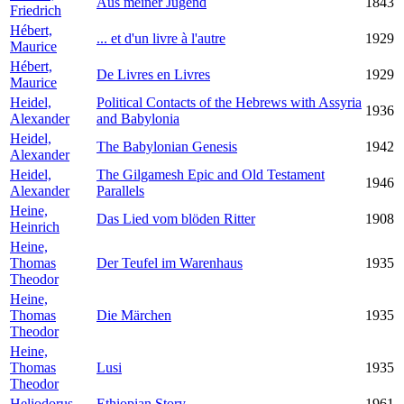
Aus meiner Jugend
1843
Friedrich
Hébert,
... et d'un livre à l'autre
1929
Maurice
Hébert,
De Livres en Livres
1929
Maurice
Heidel,
Political Contacts of the Hebrews with Assyria
1936
Alexander
and Babylonia
Heidel,
The Babylonian Genesis
1942
Alexander
Heidel,
The Gilgamesh Epic and Old Testament
1946
Alexander
Parallels
Heine,
Das Lied vom blöden Ritter
1908
Heinrich
Heine,
Thomas
Der Teufel im Warenhaus
1935
Theodor
Heine,
Thomas
Die Märchen
1935
Theodor
Heine,
Thomas
Lusi
1935
Theodor
Heliodorus
Ethiopian Story
1961