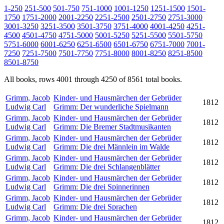
1-250
251-500
501-750
751-1000
1001-1250
1251-1500
1501-
1750
1751-2000
2001-2250
2251-2500
2501-2750
2751-3000
3001-3250
3251-3500
3501-3750
3751-4000
4001-4250
4251-
4500
4501-4750
4751-5000
5001-5250
5251-5500
5501-5750
5751-6000
6001-6250
6251-6500
6501-6750
6751-7000
7001-
7250
7251-7500
7501-7750
7751-8000
8001-8250
8251-8500
8501-8750
All books, rows 4001 through 4250 of 8561 total books.
Grimm, Jacob
Kinder- und Hausmärchen der Gebrüder
1812
Ludwig Carl
Grimm: Der wunderliche Spielmann
Grimm, Jacob
Kinder- und Hausmärchen der Gebrüder
1812
Ludwig Carl
Grimm: Die Bremer Stadtmusikanten
Grimm, Jacob
Kinder- und Hausmärchen der Gebrüder
1812
Ludwig Carl
Grimm: Die drei Männlein im Walde
Grimm, Jacob
Kinder- und Hausmärchen der Gebrüder
1812
Ludwig Carl
Grimm: Die drei Schlangenblätter
Grimm, Jacob
Kinder- und Hausmärchen der Gebrüder
1812
Ludwig Carl
Grimm: Die drei Spinnerinnen
Grimm, Jacob
Kinder- und Hausmärchen der Gebrüder
1812
Ludwig Carl
Grimm: Die drei Sprachen
Grimm, Jacob
Kinder- und Hausmärchen der Gebrüder
1812