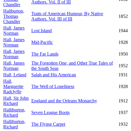
Authors. Vol. II of III
Chandler
Haliburton,
Traits of American Humour, By Native
Thomas
1852
Authors. Vol. III of III
Chandler
Hall, James
Lost Island
1944
Norman
Hall, James
Mid-Pacific
1928
Norman
Hall, James
The Far Lands
1950
Norman
Hall, James
The Forgotten One, and Other True Tales of
1952
Norman
the South Seas
Hall, Leland
Salah and His American
1931
Hall,
Marguerite
The Well of Loneliness
1928
Radclyffe
Hall, Sir John
England and the Orleans Monarchy
1912
Richard
Halliburton,
Seven League Boots
1937
Richard
Halliburton,
The Flying Carpet
1932
Richard