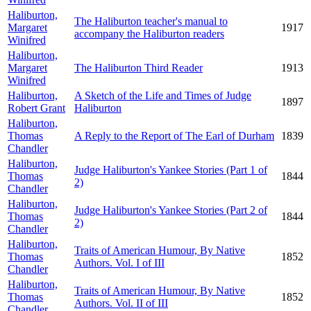
Haliburton,
The Haliburton teacher's manual to
Margaret
1917
accompany the Haliburton readers
Winifred
Haliburton,
Margaret
The Haliburton Third Reader
1913
Winifred
Haliburton,
A Sketch of the Life and Times of Judge
1897
Robert Grant
Haliburton
Haliburton,
Thomas
A Reply to the Report of The Earl of Durham
1839
Chandler
Haliburton,
Judge Haliburton's Yankee Stories (Part 1 of
Thomas
1844
2)
Chandler
Haliburton,
Judge Haliburton's Yankee Stories (Part 2 of
Thomas
1844
2)
Chandler
Haliburton,
Traits of American Humour, By Native
Thomas
1852
Authors. Vol. I of III
Chandler
Haliburton,
Traits of American Humour, By Native
Thomas
1852
Authors. Vol. II of III
Chandler