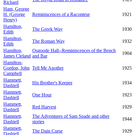
Richard
Ham, George
H. (George
Reminiscences of a Raconteur
1921
Henry)
Hamilton,
The Greek Way
1930
Edith
Hamilton,
The Roman Way
1932
Edith
Hamilton,
Osgoode Hall--Reminiscences of the Bench
1904
James Cleland
and Bar
Hamilton-
Gordon, John
Tell Me Another
1925
Campbell
Hammett,
His Brother's Keeper
1934
Dashiell
Hammett,
One Hour
1923
Dashiell
Hammett,
Red Harvest
1929
Dashiell
Hammett,
The Adventures of Sam Spade and other
1944
Dashiell
stories
Hammett,
The Dain Curse
1929
Dashiell