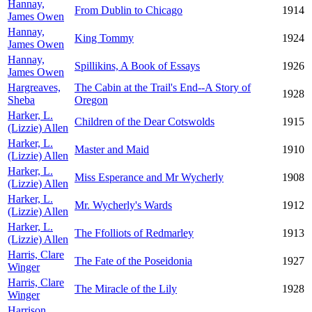
Hannay,
From Dublin to Chicago
1914
James Owen
Hannay,
King Tommy
1924
James Owen
Hannay,
Spillikins, A Book of Essays
1926
James Owen
Hargreaves,
The Cabin at the Trail's End--A Story of
1928
Sheba
Oregon
Harker, L.
Children of the Dear Cotswolds
1915
(Lizzie) Allen
Harker, L.
Master and Maid
1910
(Lizzie) Allen
Harker, L.
Miss Esperance and Mr Wycherly
1908
(Lizzie) Allen
Harker, L.
Mr. Wycherly's Wards
1912
(Lizzie) Allen
Harker, L.
The Ffolliots of Redmarley
1913
(Lizzie) Allen
Harris, Clare
The Fate of the Poseidonia
1927
Winger
Harris, Clare
The Miracle of the Lily
1928
Winger
Harrison,