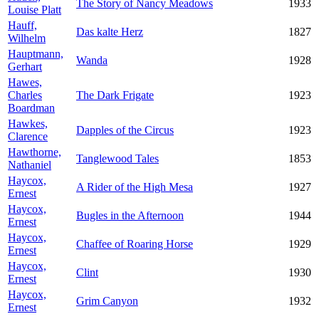
The Story of Nancy Meadows
1933
Louise Platt
Hauff,
Das kalte Herz
1827
Wilhelm
Hauptmann,
Wanda
1928
Gerhart
Hawes,
Charles
The Dark Frigate
1923
Boardman
Hawkes,
Dapples of the Circus
1923
Clarence
Hawthorne,
Tanglewood Tales
1853
Nathaniel
Haycox,
A Rider of the High Mesa
1927
Ernest
Haycox,
Bugles in the Afternoon
1944
Ernest
Haycox,
Chaffee of Roaring Horse
1929
Ernest
Haycox,
Clint
1930
Ernest
Haycox,
Grim Canyon
1932
Ernest