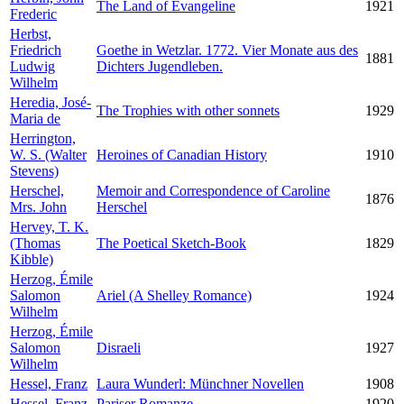
The Land of Evangeline
1921
Frederic
Herbst,
Friedrich
Goethe in Wetzlar. 1772. Vier Monate aus des
1881
Ludwig
Dichters Jugendleben.
Wilhelm
Heredia, José-
The Trophies with other sonnets
1929
Maria de
Herrington,
W. S. (Walter
Heroines of Canadian History
1910
Stevens)
Herschel,
Memoir and Correspondence of Caroline
1876
Mrs. John
Herschel
Hervey, T. K.
(Thomas
The Poetical Sketch-Book
1829
Kibble)
Herzog, Émile
Salomon
Ariel (A Shelley Romance)
1924
Wilhelm
Herzog, Émile
Salomon
Disraeli
1927
Wilhelm
Hessel, Franz
Laura Wunderl: Münchner Novellen
1908
Hessel, Franz
Pariser Romanze
1920