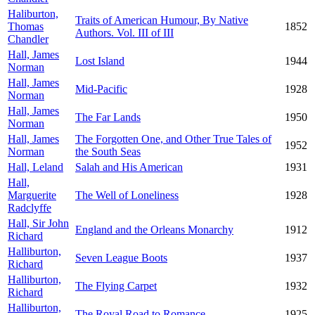
Haliburton,
Traits of American Humour, By Native
Thomas
1852
Authors. Vol. III of III
Chandler
Hall, James
Lost Island
1944
Norman
Hall, James
Mid-Pacific
1928
Norman
Hall, James
The Far Lands
1950
Norman
Hall, James
The Forgotten One, and Other True Tales of
1952
Norman
the South Seas
Hall, Leland
Salah and His American
1931
Hall,
Marguerite
The Well of Loneliness
1928
Radclyffe
Hall, Sir John
England and the Orleans Monarchy
1912
Richard
Halliburton,
Seven League Boots
1937
Richard
Halliburton,
The Flying Carpet
1932
Richard
Halliburton,
The Royal Road to Romance
1925