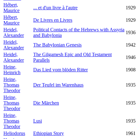
Hébert,
... et d'un livre à l'autre
1929
Maurice
Hébert,
De Livres en Livres
1929
Maurice
Heidel,
Political Contacts of the Hebrews with Assyria
1936
Alexander
and Babylonia
Heidel,
The Babylonian Genesis
1942
Alexander
Heidel,
The Gilgamesh Epic and Old Testament
1946
Alexander
Parallels
Heine,
Das Lied vom blöden Ritter
1908
Heinrich
Heine,
Thomas
Der Teufel im Warenhaus
1935
Theodor
Heine,
Thomas
Die Märchen
1935
Theodor
Heine,
Thomas
Lusi
1935
Theodor
Heliodorus
Ethiopian Story
1961