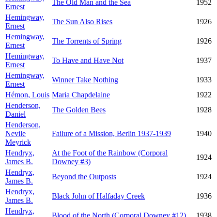
The Old Man and the Sea
1952
Ernest
Hemingway,
The Sun Also Rises
1926
Ernest
Hemingway,
The Torrents of Spring
1926
Ernest
Hemingway,
To Have and Have Not
1937
Ernest
Hemingway,
Winner Take Nothing
1933
Ernest
Hémon, Louis
Maria Chapdelaine
1922
Henderson,
The Golden Bees
1928
Daniel
Henderson,
Nevile
Failure of a Mission, Berlin 1937-1939
1940
Meyrick
Hendryx,
At the Foot of the Rainbow (Corporal
1924
James B.
Downey #3)
Hendryx,
Beyond the Outposts
1924
James B.
Hendryx,
Black John of Halfaday Creek
1936
James B.
Hendryx,
Blood of the North (Corporal Downey #12)
1938