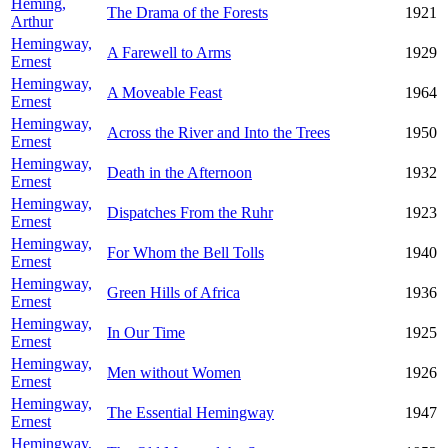
Heming,
The Drama of the Forests
1921
Arthur
Hemingway,
A Farewell to Arms
1929
Ernest
Hemingway,
A Moveable Feast
1964
Ernest
Hemingway,
Across the River and Into the Trees
1950
Ernest
Hemingway,
Death in the Afternoon
1932
Ernest
Hemingway,
Dispatches From the Ruhr
1923
Ernest
Hemingway,
For Whom the Bell Tolls
1940
Ernest
Hemingway,
Green Hills of Africa
1936
Ernest
Hemingway,
In Our Time
1925
Ernest
Hemingway,
Men without Women
1926
Ernest
Hemingway,
The Essential Hemingway
1947
Ernest
Hemingway,