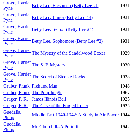
Grove, Harriet
Betty Lee, Freshman (Betty Lee #1)
1931
Pyne
Grove, Harriet
Betty Lee, Junior (Betty Lee #3)
1931
Pyne
Grove, Harriet
Betty Lee, Senior (Betty Lee #4)
1931
Pyne
Grove, Harriet
Betty Lee, Sophomore (Betty Lee #2)
1931
Pyne
Grove, Harriet
The Mystery of the Sandalwood Boxes
1929
Pyne
Grove, Harriet
The S. P. Mystery
1930
Pyne
Grove, Harriet
The Secret of Steeple Rocks
1928
Pyne
Gruber, Frank
Fighting Man
1948
Gruber, Frank
The Pulp Jungle
1967
Gruger, F. R.
James Illinois Bell
1925
Gruger, F. R.
The Case of the Forged Letter
1925
Guedalla,
Middle East 1940-1942: A Study in Air Power
1944
Philip
Guedalla,
Mr. Churchill--A Portrait
1942
Philip