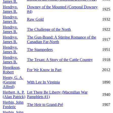
James B.
Hendryx,
Downey of the Mounted (Corporal Downey
1925
James B.
#4)
Hendryx,
Raw Gold
1932
James B.
Hendryx,
The Challenge of the North
1922
James B.
Hendryx,
The Gun-Brand: A Stirring Romance of the
1917
James B.
Canadian Far-North
Hendryx,
The Stampeders
1951
James B.
Hendryx,
The Texan: A Story of the Cattle Country
1918
James B.
Henrikson,
For We Know in Part
2012
Robert
Henty, G. A.
(George
With Lee In Virginia
1890
Alfred)
Herbert, A. P.
Let There Be Liberty (Macmillan War
1940
(Alan Patrick)
Pamphlets #1)
Herbin, John
The Heir to Grand-Pré
1907
Frederic
Herbin, John