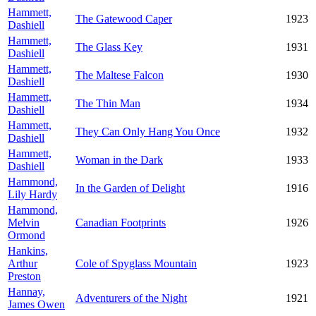
Hammett,
The Gatewood Caper
1923
Dashiell
Hammett,
The Glass Key
1931
Dashiell
Hammett,
The Maltese Falcon
1930
Dashiell
Hammett,
The Thin Man
1934
Dashiell
Hammett,
They Can Only Hang You Once
1932
Dashiell
Hammett,
Woman in the Dark
1933
Dashiell
Hammond,
In the Garden of Delight
1916
Lily Hardy
Hammond,
Melvin
Canadian Footprints
1926
Ormond
Hankins,
Arthur
Cole of Spyglass Mountain
1923
Preston
Hannay,
Adventurers of the Night
1921
James Owen