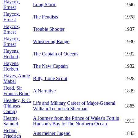
Haycox,
Long Storm
1946
Ernest
Haycox,
The Feudists
1978
Ernest
Haycox,
Trouble Shooter
1937
Ernest
Haycox,
Whispering Range
1930
Ernest
Hayens,
The Captain of Queens
1932
Herbert
Hayens,
The New Captain
1932
Herbert
Hayes, Annie
Billy, Lone Scout
1928
Mabel
Head, Sir
A Narrative
1839
Francis Bond
Headley, P. C.
Life and Military Career of Major-General
(Phineas
1865
William Tecumseh Sherman
Camp)
Hearne,
A Journey from the Prince of Wales's Fort in
1911
Samuel
Hudson's Bay to The Northern Ocean
Hebbel,
Aus meiner Jugend
1843
Friedrich