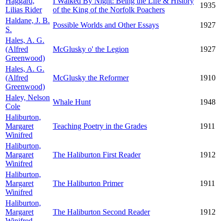
Haggard,
I Walked By Night: Being the Life & History
1935
Lilias Rider
of the King of the Norfolk Poachers
Haldane, J. B.
Possible Worlds and Other Essays
1927
S.
Hales, A. G.
(Alfred
McGlusky o' the Legion
1927
Greenwood)
Hales, A. G.
(Alfred
McGlusky the Reformer
1910
Greenwood)
Haley, Nelson
Whale Hunt
1948
Cole
Haliburton,
Margaret
Teaching Poetry in the Grades
1911
Winifred
Haliburton,
Margaret
The Haliburton First Reader
1912
Winifred
Haliburton,
Margaret
The Haliburton Primer
1911
Winifred
Haliburton,
Margaret
The Haliburton Second Reader
1912
Winifred