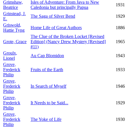
Grimshaw,
Isles of Adventure: From Java to New
1931
Beatrice
Caledonia but principally Papua
Grinstead, J.
The Saga of Silver Bend
1929
E.
Griswold,
Home Life of Great Authors
1886
Hattie Tyng
The Clue of the Broken Locket [Revised
Grote, Grace
Edition] (Nancy Drew Mystery [Revised]
1965
#11)
Groulx,
Au Cap Blomidon
1943
Lionel
Grove,
Frederick
Fruits of the Earth
1933
Philip
Grove,
Frederick
In Search of Myself
1946
Philip
Grove,
Frederick
It Needs to be Said...
1929
Philip
Grove,
Frederick
The Yoke of Life
1930
Philip