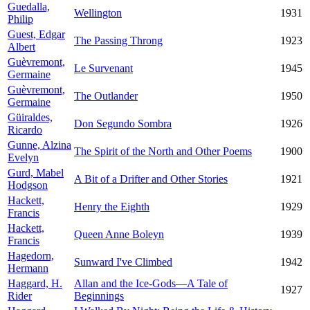
Guedalla,
Wellington
1931
Philip
Guest, Edgar
The Passing Throng
1923
Albert
Guèvremont,
Le Survenant
1945
Germaine
Guèvremont,
The Outlander
1950
Germaine
Güiraldes,
Don Segundo Sombra
1926
Ricardo
Gunne, Alzina
The Spirit of the North and Other Poems
1900
Evelyn
Gurd, Mabel
A Bit of a Drifter and Other Stories
1921
Hodgson
Hackett,
Henry the Eighth
1929
Francis
Hackett,
Queen Anne Boleyn
1939
Francis
Hagedorn,
Sunward I've Climbed
1942
Hermann
Haggard, H.
Allan and the Ice-Gods—A Tale of
1927
Rider
Beginnings