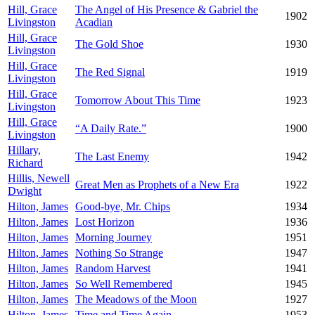
Hill, Grace
The Angel of His Presence & Gabriel the
1902
Livingston
Acadian
Hill, Grace
The Gold Shoe
1930
Livingston
Hill, Grace
The Red Signal
1919
Livingston
Hill, Grace
Tomorrow About This Time
1923
Livingston
Hill, Grace
“A Daily Rate.”
1900
Livingston
Hillary,
The Last Enemy
1942
Richard
Hillis, Newell
Great Men as Prophets of a New Era
1922
Dwight
Hilton, James
Good-bye, Mr. Chips
1934
Hilton, James
Lost Horizon
1936
Hilton, James
Morning Journey
1951
Hilton, James
Nothing So Strange
1947
Hilton, James
Random Harvest
1941
Hilton, James
So Well Remembered
1945
Hilton, James
The Meadows of the Moon
1927
Hilton, James
Time and Time Again
1953