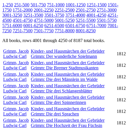
1-250
251-500
501-750
751-1000
1001-1250
1251-1500
1501-
1750
1751-2000
2001-2250
2251-2500
2501-2750
2751-3000
3001-3250
3251-3500
3501-3750
3751-4000
4001-4250
4251-
4500
4501-4750
4751-5000
5001-5250
5251-5500
5501-5750
5751-6000
6001-6250
6251-6500
6501-6750
6751-7000
7001-
7250
7251-7500
7501-7750
7751-8000
8001-8250
All books, rows 4001 through 4250 of 8187 total books.
Grimm, Jacob
Kinder- und Hausmärchen der Gebrüder
1812
Ludwig Carl
Grimm: Der wunderliche Spielmann
Grimm, Jacob
Kinder- und Hausmärchen der Gebrüder
1812
Ludwig Carl
Grimm: Die Bremer Stadtmusikanten
Grimm, Jacob
Kinder- und Hausmärchen der Gebrüder
1812
Ludwig Carl
Grimm: Die drei Männlein im Walde
Grimm, Jacob
Kinder- und Hausmärchen der Gebrüder
1812
Ludwig Carl
Grimm: Die drei Schlangenblätter
Grimm, Jacob
Kinder- und Hausmärchen der Gebrüder
1812
Ludwig Carl
Grimm: Die drei Spinnerinnen
Grimm, Jacob
Kinder- und Hausmärchen der Gebrüder
1812
Ludwig Carl
Grimm: Die drei Sprachen
Grimm, Jacob
Kinder- und Hausmärchen der Gebrüder
1812
Ludwig Carl
Grimm: Die Hochzeit der Frau Füchsin