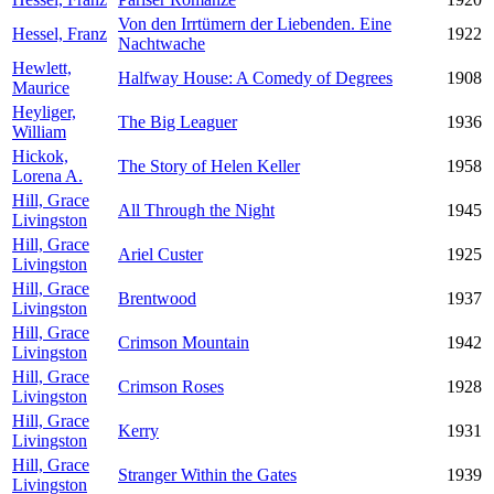
Von den Irrtümern der Liebenden. Eine
Hessel, Franz
1922
Nachtwache
Hewlett,
Halfway House: A Comedy of Degrees
1908
Maurice
Heyliger,
The Big Leaguer
1936
William
Hickok,
The Story of Helen Keller
1958
Lorena A.
Hill, Grace
All Through the Night
1945
Livingston
Hill, Grace
Ariel Custer
1925
Livingston
Hill, Grace
Brentwood
1937
Livingston
Hill, Grace
Crimson Mountain
1942
Livingston
Hill, Grace
Crimson Roses
1928
Livingston
Hill, Grace
Kerry
1931
Livingston
Hill, Grace
Stranger Within the Gates
1939
Livingston