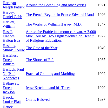
Hartigan,
Around the Boree Log and other verses
1921
Joseph Patrick
Harvey,
The French Régime in Prince Edward Island
1926
Daniel Cobb
Harvey,
The Works of William Harvey, M.D.
1847
William
Hasell,
Across the Prairie in a motor caravan. A 3,000
Frances
Mile Tour by Two Englishwomen on Behalf
1922
Halton Eva
of Religious Education.
Haskins,
The Gate of the Year
1940
Minnie Louise
Haslehust,
Ernest
The Shores of Fife
1937
William
Hasluck, Paul
N. (Paul
Practical Graining and Marbling
1902
Nooncree)
Hathaway,
Ernest
Jesse Ketchum and his Times
1929
Jackson
Hauck,
One Is Beloved
1937
Louise Platt
Hauck,