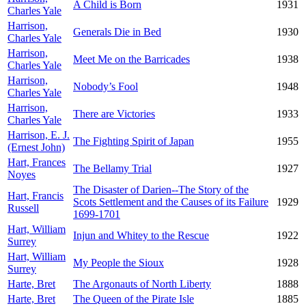
A Child is Born
1931
Charles Yale
Harrison,
Generals Die in Bed
1930
Charles Yale
Harrison,
Meet Me on the Barricades
1938
Charles Yale
Harrison,
Nobody’s Fool
1948
Charles Yale
Harrison,
There are Victories
1933
Charles Yale
Harrison, E. J.
The Fighting Spirit of Japan
1955
(Ernest John)
Hart, Frances
The Bellamy Trial
1927
Noyes
The Disaster of Darien--The Story of the
Hart, Francis
Scots Settlement and the Causes of its Failure
1929
Russell
1699-1701
Hart, William
Injun and Whitey to the Rescue
1922
Surrey
Hart, William
My People the Sioux
1928
Surrey
Harte, Bret
The Argonauts of North Liberty
1888
Harte, Bret
The Queen of the Pirate Isle
1885