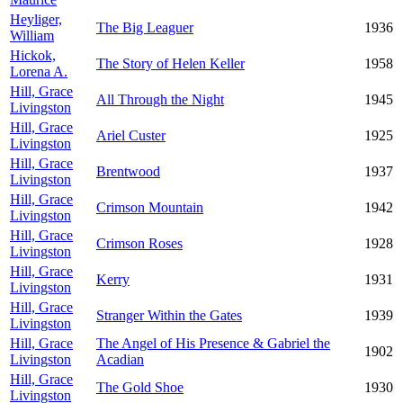
Heyliger,
The Big Leaguer
1936
William
Hickok,
The Story of Helen Keller
1958
Lorena A.
Hill, Grace
All Through the Night
1945
Livingston
Hill, Grace
Ariel Custer
1925
Livingston
Hill, Grace
Brentwood
1937
Livingston
Hill, Grace
Crimson Mountain
1942
Livingston
Hill, Grace
Crimson Roses
1928
Livingston
Hill, Grace
Kerry
1931
Livingston
Hill, Grace
Stranger Within the Gates
1939
Livingston
Hill, Grace
The Angel of His Presence & Gabriel the
1902
Livingston
Acadian
Hill, Grace
The Gold Shoe
1930
Livingston