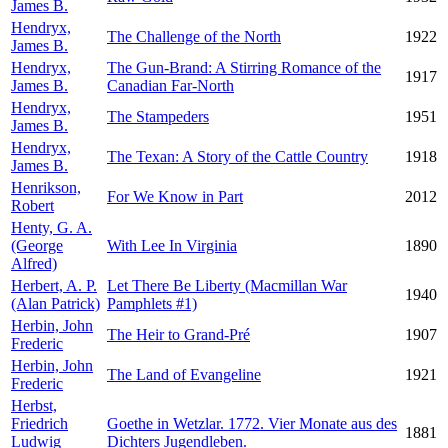
James B.
Hendryx,
The Challenge of the North
1922
James B.
Hendryx,
The Gun-Brand: A Stirring Romance of the
1917
James B.
Canadian Far-North
Hendryx,
The Stampeders
1951
James B.
Hendryx,
The Texan: A Story of the Cattle Country
1918
James B.
Henrikson,
For We Know in Part
2012
Robert
Henty, G. A.
(George
With Lee In Virginia
1890
Alfred)
Herbert, A. P.
Let There Be Liberty (Macmillan War
1940
(Alan Patrick)
Pamphlets #1)
Herbin, John
The Heir to Grand-Pré
1907
Frederic
Herbin, John
The Land of Evangeline
1921
Frederic
Herbst,
Friedrich
Goethe in Wetzlar. 1772. Vier Monate aus des
1881
Ludwig
Dichters Jugendleben.