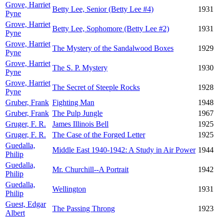
Grove, Harriet
Betty Lee, Senior (Betty Lee #4)
1931
Pyne
Grove, Harriet
Betty Lee, Sophomore (Betty Lee #2)
1931
Pyne
Grove, Harriet
The Mystery of the Sandalwood Boxes
1929
Pyne
Grove, Harriet
The S. P. Mystery
1930
Pyne
Grove, Harriet
The Secret of Steeple Rocks
1928
Pyne
Gruber, Frank
Fighting Man
1948
Gruber, Frank
The Pulp Jungle
1967
Gruger, F. R.
James Illinois Bell
1925
Gruger, F. R.
The Case of the Forged Letter
1925
Guedalla,
Middle East 1940-1942: A Study in Air Power
1944
Philip
Guedalla,
Mr. Churchill--A Portrait
1942
Philip
Guedalla,
Wellington
1931
Philip
Guest, Edgar
The Passing Throng
1923
Albert