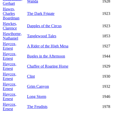
Wanda
1928
Gerhart
Hawes,
Charles
The Dark Frigate
1923
Boardman
Hawkes,
Dapples of the Circus
1923
Clarence
Hawthorne,
Tanglewood Tales
1853
Nathaniel
Haycox,
A Rider of the High Mesa
1927
Ernest
Haycox,
Bugles in the Afternoon
1944
Ernest
Haycox,
Chaffee of Roaring Horse
1929
Ernest
Haycox,
Clint
1930
Ernest
Haycox,
Grim Canyon
1932
Ernest
Haycox,
Long Storm
1946
Ernest
Haycox,
The Feudists
1978
Ernest