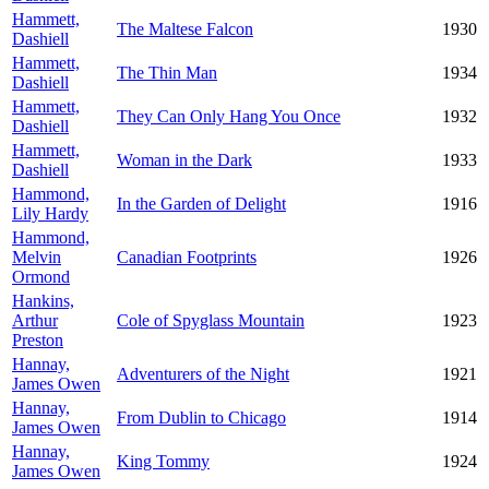
Hammett,
The Maltese Falcon
1930
Dashiell
Hammett,
The Thin Man
1934
Dashiell
Hammett,
They Can Only Hang You Once
1932
Dashiell
Hammett,
Woman in the Dark
1933
Dashiell
Hammond,
In the Garden of Delight
1916
Lily Hardy
Hammond,
Melvin
Canadian Footprints
1926
Ormond
Hankins,
Arthur
Cole of Spyglass Mountain
1923
Preston
Hannay,
Adventurers of the Night
1921
James Owen
Hannay,
From Dublin to Chicago
1914
James Owen
Hannay,
King Tommy
1924
James Owen