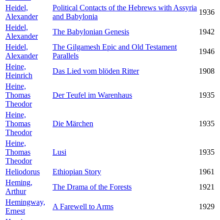
Heidel,
Political Contacts of the Hebrews with Assyria
1936
Alexander
and Babylonia
Heidel,
The Babylonian Genesis
1942
Alexander
Heidel,
The Gilgamesh Epic and Old Testament
1946
Alexander
Parallels
Heine,
Das Lied vom blöden Ritter
1908
Heinrich
Heine,
Thomas
Der Teufel im Warenhaus
1935
Theodor
Heine,
Thomas
Die Märchen
1935
Theodor
Heine,
Thomas
Lusi
1935
Theodor
Heliodorus
Ethiopian Story
1961
Heming,
The Drama of the Forests
1921
Arthur
Hemingway,
A Farewell to Arms
1929
Ernest