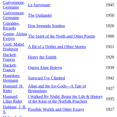
Guèvremont,
Le Survenant
1945
Germaine
Guèvremont,
The Outlander
1950
Germaine
Güiraldes,
Don Segundo Sombra
1926
Ricardo
Gunne, Alzina
The Spirit of the North and Other Poems
1900
Evelyn
Gurd, Mabel
A Bit of a Drifter and Other Stories
1921
Hodgson
Hackett,
Henry the Eighth
1929
Francis
Hackett,
Queen Anne Boleyn
1939
Francis
Hagedorn,
Sunward I've Climbed
1942
Hermann
Haggard, H.
Allan and the Ice-Gods—A Tale of
1927
Rider
Beginnings
Haggard,
I Walked By Night: Being the Life & History
1935
Lilias Rider
of the King of the Norfolk Poachers
Haldane, J. B.
Possible Worlds and Other Essays
1927
S.