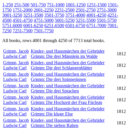
1-250
251-500
501-750
751-1000
1001-1250
1251-1500
1501-
1750
1751-2000
2001-2250
2251-2500
2501-2750
2751-3000
3001-3250
3251-3500
3501-3750
3751-4000
4001-4250
4251-
4500
4501-4750
4751-5000
5001-5250
5251-5500
5501-5750
5751-6000
6001-6250
6251-6500
6501-6750
6751-7000
7001-
7250
7251-7500
7501-7750
All books, rows 4001 through 4250 of 7713 total books.
Grimm, Jacob
Kinder- und Hausmärchen der Gebrüder
1812
Ludwig Carl
Grimm: Die drei Männlein im Walde
Grimm, Jacob
Kinder- und Hausmärchen der Gebrüder
1812
Ludwig Carl
Grimm: Die drei Schlangenblätter
Grimm, Jacob
Kinder- und Hausmärchen der Gebrüder
1812
Ludwig Carl
Grimm: Die drei Spinnerinnen
Grimm, Jacob
Kinder- und Hausmärchen der Gebrüder
1812
Ludwig Carl
Grimm: Die drei Sprachen
Grimm, Jacob
Kinder- und Hausmärchen der Gebrüder
1812
Ludwig Carl
Grimm: Die Hochzeit der Frau Füchsin
Grimm, Jacob
Kinder- und Hausmärchen der Gebrüder
1812
Ludwig Carl
Grimm: Die kluge Else
Grimm, Jacob
Kinder- und Hausmärchen der Gebrüder
1812
Ludwig Carl
Grimm: Die sieben Raben