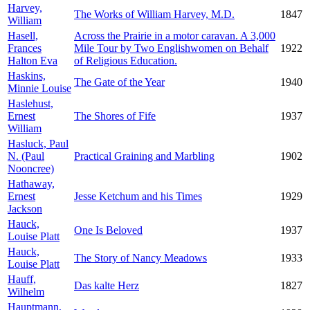
Harvey,
The Works of William Harvey, M.D.
1847
William
Hasell,
Across the Prairie in a motor caravan. A 3,000
Frances
Mile Tour by Two Englishwomen on Behalf
1922
Halton Eva
of Religious Education.
Haskins,
The Gate of the Year
1940
Minnie Louise
Haslehust,
Ernest
The Shores of Fife
1937
William
Hasluck, Paul
N. (Paul
Practical Graining and Marbling
1902
Nooncree)
Hathaway,
Ernest
Jesse Ketchum and his Times
1929
Jackson
Hauck,
One Is Beloved
1937
Louise Platt
Hauck,
The Story of Nancy Meadows
1933
Louise Platt
Hauff,
Das kalte Herz
1827
Wilhelm
Hauptmann,