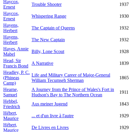
Haycox,
Trouble Shooter
1937
Ernest
Haycox,
Whispering Range
1930
Ernest
Hayens,
The Captain of Queens
1932
Herbert
Hayens,
The New Captain
1932
Herbert
Hayes, Annie
Billy, Lone Scout
1928
Mabel
Head, Sir
A Narrative
1839
Francis Bond
Headley, P. C.
Life and Military Career of Major-General
(Phineas
1865
William Tecumseh Sherman
Camp)
Hearne,
A Journey from the Prince of Wales's Fort in
1911
Samuel
Hudson's Bay to The Northern Ocean
Hebbel,
Aus meiner Jugend
1843
Friedrich
Hébert,
... et d'un livre à l'autre
1929
Maurice
Hébert,
De Livres en Livres
1929
Maurice