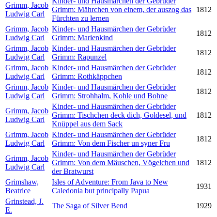
Kinder- und Hausmärchen der Gebrüder
Grimm, Jacob
Grimm: Mährchen von einem, der auszog das
1812
Ludwig Carl
Fürchten zu lernen
Grimm, Jacob
Kinder- und Hausmärchen der Gebrüder
1812
Ludwig Carl
Grimm: Marienkind
Grimm, Jacob
Kinder- und Hausmärchen der Gebrüder
1812
Ludwig Carl
Grimm: Rapunzel
Grimm, Jacob
Kinder- und Hausmärchen der Gebrüder
1812
Ludwig Carl
Grimm: Rothkäppchen
Grimm, Jacob
Kinder- und Hausmärchen der Gebrüder
1812
Ludwig Carl
Grimm: Strohhalm, Kohle und Bohne
Kinder- und Hausmärchen der Gebrüder
Grimm, Jacob
Grimm: Tischchen deck dich, Goldesel, und
1812
Ludwig Carl
Knüppel aus dem Sack
Grimm, Jacob
Kinder- und Hausmärchen der Gebrüder
1812
Ludwig Carl
Grimm: Von dem Fischer un syner Fru
Kinder- und Hausmärchen der Gebrüder
Grimm, Jacob
Grimm: Von dem Mäuschen, Vögelchen und
1812
Ludwig Carl
der Bratwurst
Grimshaw,
Isles of Adventure: From Java to New
1931
Beatrice
Caledonia but principally Papua
Grinstead, J.
The Saga of Silver Bend
1929
E.