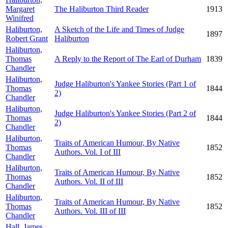
Margaret
The Haliburton Third Reader
1913
Winifred
Haliburton,
A Sketch of the Life and Times of Judge
1897
Robert Grant
Haliburton
Haliburton,
Thomas
A Reply to the Report of The Earl of Durham
1839
Chandler
Haliburton,
Judge Haliburton's Yankee Stories (Part 1 of
Thomas
1844
2)
Chandler
Haliburton,
Judge Haliburton's Yankee Stories (Part 2 of
Thomas
1844
2)
Chandler
Haliburton,
Traits of American Humour, By Native
Thomas
1852
Authors. Vol. I of III
Chandler
Haliburton,
Traits of American Humour, By Native
Thomas
1852
Authors. Vol. II of III
Chandler
Haliburton,
Traits of American Humour, By Native
Thomas
1852
Authors. Vol. III of III
Chandler
Hall, James