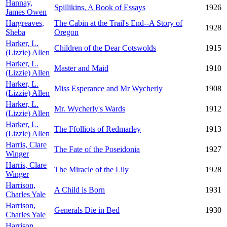
Hannay,
Spillikins, A Book of Essays
1926
James Owen
Hargreaves,
The Cabin at the Trail's End--A Story of
1928
Sheba
Oregon
Harker, L.
Children of the Dear Cotswolds
1915
(Lizzie) Allen
Harker, L.
Master and Maid
1910
(Lizzie) Allen
Harker, L.
Miss Esperance and Mr Wycherly
1908
(Lizzie) Allen
Harker, L.
Mr. Wycherly's Wards
1912
(Lizzie) Allen
Harker, L.
The Ffolliots of Redmarley
1913
(Lizzie) Allen
Harris, Clare
The Fate of the Poseidonia
1927
Winger
Harris, Clare
The Miracle of the Lily
1928
Winger
Harrison,
A Child is Born
1931
Charles Yale
Harrison,
Generals Die in Bed
1930
Charles Yale
Harrison,