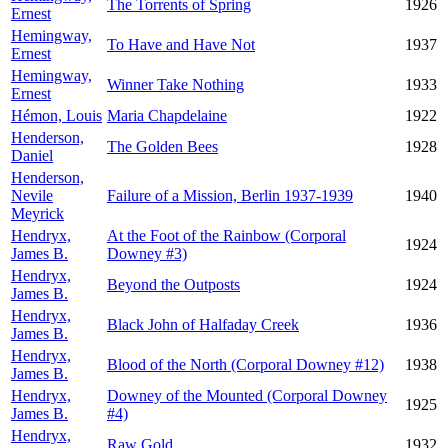
The Torrents of Spring
1926
Ernest
Hemingway,
To Have and Have Not
1937
Ernest
Hemingway,
Winner Take Nothing
1933
Ernest
Hémon, Louis
Maria Chapdelaine
1922
Henderson,
The Golden Bees
1928
Daniel
Henderson,
Nevile
Failure of a Mission, Berlin 1937-1939
1940
Meyrick
Hendryx,
At the Foot of the Rainbow (Corporal
1924
James B.
Downey #3)
Hendryx,
Beyond the Outposts
1924
James B.
Hendryx,
Black John of Halfaday Creek
1936
James B.
Hendryx,
Blood of the North (Corporal Downey #12)
1938
James B.
Hendryx,
Downey of the Mounted (Corporal Downey
1925
James B.
#4)
Hendryx,
Raw Gold
1932