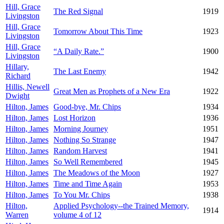
Hill, Grace
The Red Signal
1919
Livingston
Hill, Grace
Tomorrow About This Time
1923
Livingston
Hill, Grace
“A Daily Rate.”
1900
Livingston
Hillary,
The Last Enemy
1942
Richard
Hillis, Newell
Great Men as Prophets of a New Era
1922
Dwight
Hilton, James
Good-bye, Mr. Chips
1934
Hilton, James
Lost Horizon
1936
Hilton, James
Morning Journey
1951
Hilton, James
Nothing So Strange
1947
Hilton, James
Random Harvest
1941
Hilton, James
So Well Remembered
1945
Hilton, James
The Meadows of the Moon
1927
Hilton, James
Time and Time Again
1953
Hilton, James
To You Mr. Chips
1938
Hilton,
Applied Psychology--the Trained Memory,
1914
Warren
volume 4 of 12