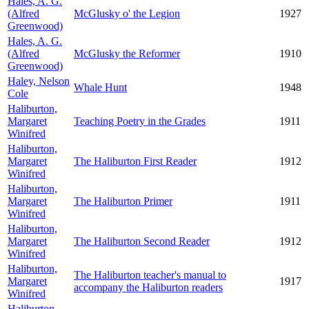
Hales, A. G.
(Alfred
McGlusky o' the Legion
1927
Greenwood)
Hales, A. G.
(Alfred
McGlusky the Reformer
1910
Greenwood)
Haley, Nelson
Whale Hunt
1948
Cole
Haliburton,
Margaret
Teaching Poetry in the Grades
1911
Winifred
Haliburton,
Margaret
The Haliburton First Reader
1912
Winifred
Haliburton,
Margaret
The Haliburton Primer
1911
Winifred
Haliburton,
Margaret
The Haliburton Second Reader
1912
Winifred
Haliburton,
The Haliburton teacher's manual to
Margaret
1917
accompany the Haliburton readers
Winifred
Haliburton,