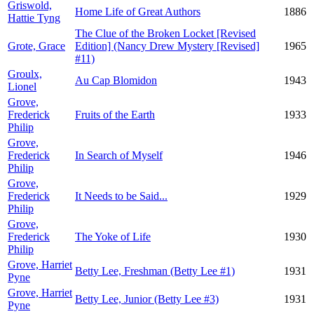
Griswold,
Home Life of Great Authors
1886
Hattie Tyng
The Clue of the Broken Locket [Revised
Grote, Grace
Edition] (Nancy Drew Mystery [Revised]
1965
#11)
Groulx,
Au Cap Blomidon
1943
Lionel
Grove,
Frederick
Fruits of the Earth
1933
Philip
Grove,
Frederick
In Search of Myself
1946
Philip
Grove,
Frederick
It Needs to be Said...
1929
Philip
Grove,
Frederick
The Yoke of Life
1930
Philip
Grove, Harriet
Betty Lee, Freshman (Betty Lee #1)
1931
Pyne
Grove, Harriet
Betty Lee, Junior (Betty Lee #3)
1931
Pyne