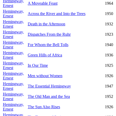
Hemingway,
A Moveable Feast
1964
Ernest
Hemingway,
Across the River and Into the Trees
1950
Ernest
Hemingway,
Death in the Afternoon
1932
Ernest
Hemingway,
Dispatches From the Ruhr
1923
Ernest
Hemingway,
For Whom the Bell Tolls
1940
Ernest
Hemingway,
Green Hills of Africa
1936
Ernest
Hemingway,
In Our Time
1925
Ernest
Hemingway,
Men without Women
1926
Ernest
Hemingway,
The Essential Hemingway
1947
Ernest
Hemingway,
The Old Man and the Sea
1952
Ernest
Hemingway,
The Sun Also Rises
1926
Ernest
Hemingway,