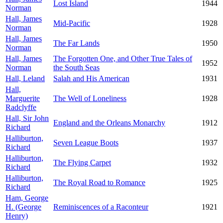
Lost Island
1944
Norman
Hall, James
Mid-Pacific
1928
Norman
Hall, James
The Far Lands
1950
Norman
Hall, James
The Forgotten One, and Other True Tales of
1952
Norman
the South Seas
Hall, Leland
Salah and His American
1931
Hall,
Marguerite
The Well of Loneliness
1928
Radclyffe
Hall, Sir John
England and the Orleans Monarchy
1912
Richard
Halliburton,
Seven League Boots
1937
Richard
Halliburton,
The Flying Carpet
1932
Richard
Halliburton,
The Royal Road to Romance
1925
Richard
Ham, George
H. (George
Reminiscences of a Raconteur
1921
Henry)