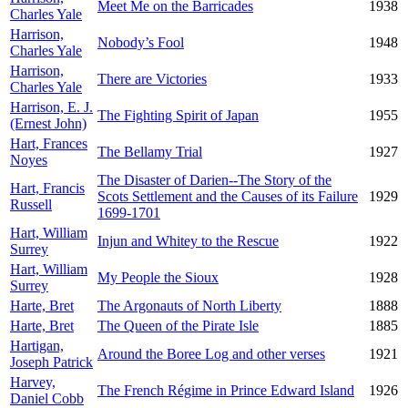
Meet Me on the Barricades
1938
Charles Yale
Harrison,
Nobody’s Fool
1948
Charles Yale
Harrison,
There are Victories
1933
Charles Yale
Harrison, E. J.
The Fighting Spirit of Japan
1955
(Ernest John)
Hart, Frances
The Bellamy Trial
1927
Noyes
The Disaster of Darien--The Story of the
Hart, Francis
Scots Settlement and the Causes of its Failure
1929
Russell
1699-1701
Hart, William
Injun and Whitey to the Rescue
1922
Surrey
Hart, William
My People the Sioux
1928
Surrey
Harte, Bret
The Argonauts of North Liberty
1888
Harte, Bret
The Queen of the Pirate Isle
1885
Hartigan,
Around the Boree Log and other verses
1921
Joseph Patrick
Harvey,
The French Régime in Prince Edward Island
1926
Daniel Cobb