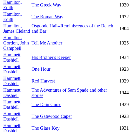
Hamilton,
The Greek Way
1930
Edith
Hamilton,
The Roman Way
1932
Edith
Hamilton,
Osgoode Hall--Reminiscences of the Bench
1904
James Cleland
and Bar
Hamilton-
Gordon, John
Tell Me Another
1925
Campbell
Hammett,
His Brother's Keeper
1934
Dashiell
Hammett,
One Hour
1923
Dashiell
Hammett,
Red Harvest
1929
Dashiell
Hammett,
The Adventures of Sam Spade and other
1944
Dashiell
stories
Hammett,
The Dain Curse
1929
Dashiell
Hammett,
The Gatewood Caper
1923
Dashiell
Hammett,
The Glass Key
1931
Dashiell