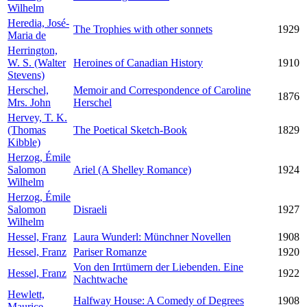
Wilhelm
Heredia, José-
The Trophies with other sonnets
1929
Maria de
Herrington,
W. S. (Walter
Heroines of Canadian History
1910
Stevens)
Herschel,
Memoir and Correspondence of Caroline
1876
Mrs. John
Herschel
Hervey, T. K.
(Thomas
The Poetical Sketch-Book
1829
Kibble)
Herzog, Émile
Salomon
Ariel (A Shelley Romance)
1924
Wilhelm
Herzog, Émile
Salomon
Disraeli
1927
Wilhelm
Hessel, Franz
Laura Wunderl: Münchner Novellen
1908
Hessel, Franz
Pariser Romanze
1920
Von den Irrtümern der Liebenden. Eine
Hessel, Franz
1922
Nachtwache
Hewlett,
Halfway House: A Comedy of Degrees
1908
Maurice